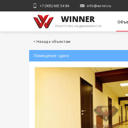
+7 (905) 665 54 84
info@wi-nn.ru
WINNER
Объ
Агентство недвижимости
< Назад к объектам
Помещение сдано