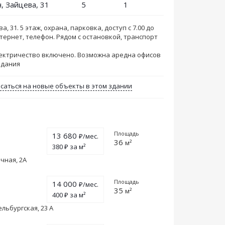
, Зайцева, 31
5
1
 31. 5 этаж, охрана, парковка, доступ с 7.00 до
нтернет, телефон. Рядом с остановкой, транспорт
Электричество включено. Возможна аредна офисов
 здания
саться на новые объекты в этом здании
Площадь
13 680
₽/мес.
36
м²
380 ₽ за м²
чная, 2А
Площадь
14 000
₽/мес.
35
м²
400 ₽ за м²
льбургская, 23 А