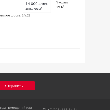
Площадь
14 000
₽/мес.
35
м²
400 ₽ за м²
овское шоссе, 24к23
Отправить
енда помещений
или
+7 (905) 665 54 84