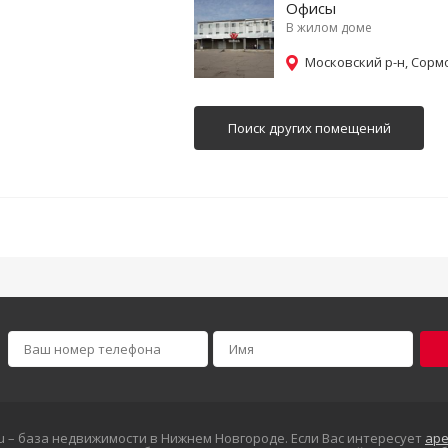
Офисы
В жилом доме
Московский р-н, Сорм
Поиск других помещений
ru – база недвижимости в Нижнем Новгороде. Если Вас интересует
ар