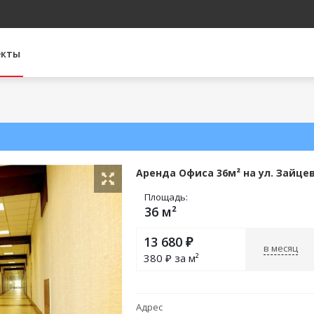
екты
Аренда Офиса 36м² на ул. Зайцев
Площадь:
36 м²
13 680
₽
в месяц
380
₽ за м²
Адрес