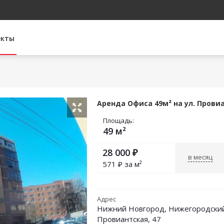
екты
Аренда Офиса 49м² на ул. Прови
Площадь:
49 м²
28 000
₽
в месяц
571
₽ за м²
Адрес
Нижний Новгород, Нижегородский
Провиантская, 47