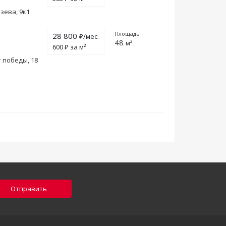
зева, 9к1
Площадь
28 800
₽/мес.
48
м²
600 ₽ за м²
т победы, 18
Отправить