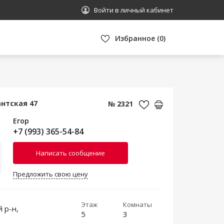
Войти в личный кабинет
Избранное
(
0
)
антская 47
№ 2321
Егор
+7 (993) 365-54-84
Написать сообщение
Предложить свою цену
Этаж
Комнаты
 р-н,
5
3