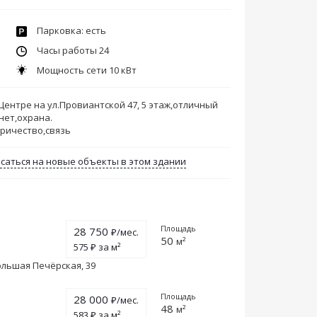
Парковка: есть
Часы работы 24
Мощность сети 10 кВт
ентре на ул.Провиантской 47, 5 этаж,отличный
нет,охрана.
тричество,связь
саться на новые объекты в этом здании
Площадь
28 750
₽/мес.
50
м²
575 ₽ за м²
ольшая Печёрская, 39
Площадь
28 000
₽/мес.
48
м²
583 ₽ за м²