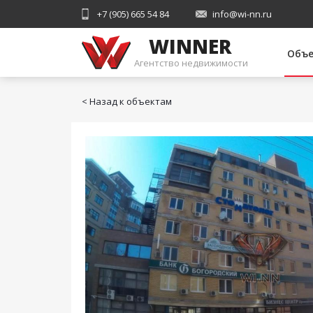
+7 (905) 665 54 84
info@wi-nn.ru
WINNER
Объ
Агентство недвижимости
< Назад к объектам