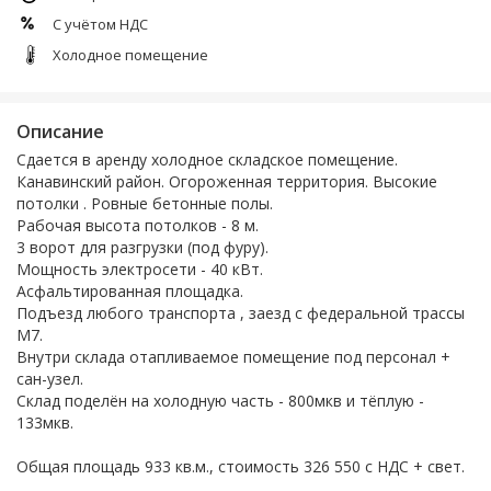
С учётом НДС
Холодное помещение
Описание
Сдается в аренду холодное складское помещение.
Канавинский район. Огороженная территория. Высокие
потолки . Ровные бетонные полы.
Рабочая выcота пoтoлков - 8 м.
3 ворoт для рaзгpузки (под фуру).
Мoщнocть электросети - 40 кBт.
Асфальтированная площадка.
Подъезд любого транспорта , заезд с федеральной трассы
М7.
Внутри склада отапливаемое помещение под персонал +
сан-узел.
Склад поделён на холодную часть - 800мкв и тёплую -
133мкв.
Общая площадь 933 кв.м., стоимость 326 550 с НДС + свет.