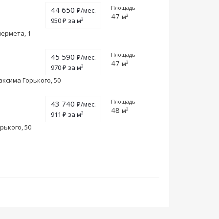
Площадь
44 650
₽/мес.
47
м²
950 ₽ за м²
чермета, 1
Площадь
45 590
₽/мес.
47
м²
970 ₽ за м²
аксима Горького, 50
Площадь
43 740
₽/мес.
48
м²
911 ₽ за м²
рького, 50