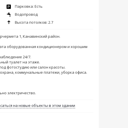
Парковка: Есть
Водопровод
Высота потолков: 2.7
рчермета 1, Канавинский район.
мната оборудованная кондиционером и хорошим
наблюдение 24/7.
ьный туалет на этаже.
под фотостудию или салон красоты.
 oxpанa, коммунальные платежи, убоpкa офиса.
льно электричество.
саться на новые объекты в этом здании