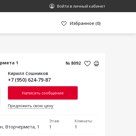
Войти в личный кабинет
Избранное
(
0
)
ермета 1
№ 8092
Кирилл Сошников
+7 (950) 624-79-87
Написать сообщение
Предложить свою цену
Этаж
Комнаты
н, Вторчермета, 1
1
1