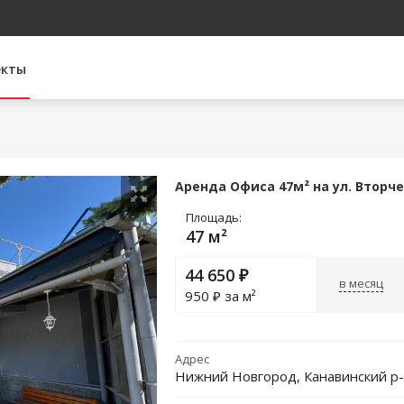
екты
Аренда Офиса 47м² на ул. Вторч
Площадь:
47 м²
44 650
₽
в месяц
950
₽ за м²
Адрес
Нижний Новгород, Канавинский р-