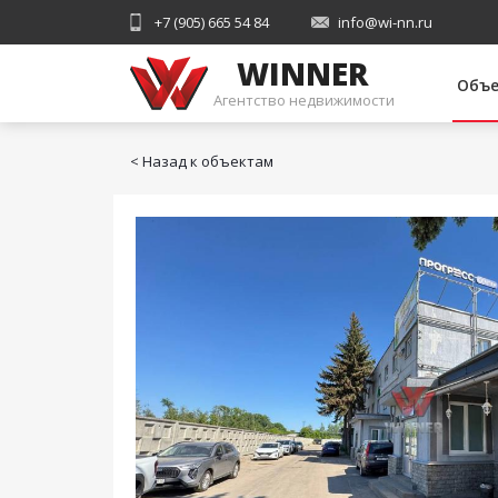
+7 (905) 665 54 84
info@wi-nn.ru
WINNER
Объ
Агентство недвижимости
< Назад к объектам