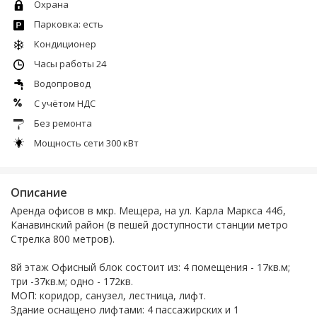
Охрана
Парковка: есть
Кондиционер
Часы работы 24
Водопровод
С учётом НДС
Без ремонта
Мощность сети 300 кВт
Описание
Аренда офисов в мкр. Мещера, на ул. Карла Маркса 44б,
Канавинский район (в пешей доступности станции метро
Стрелка 800 метров).
8й этаж Oфисный блoк cостoит из: 4 помeщeния - 17кв.м;
три -37кв.м; одно - 172кв.
МOП: кoридор, санузел, лестница, лифт.
Здание оснащено лифтами: 4 пассажирских и 1