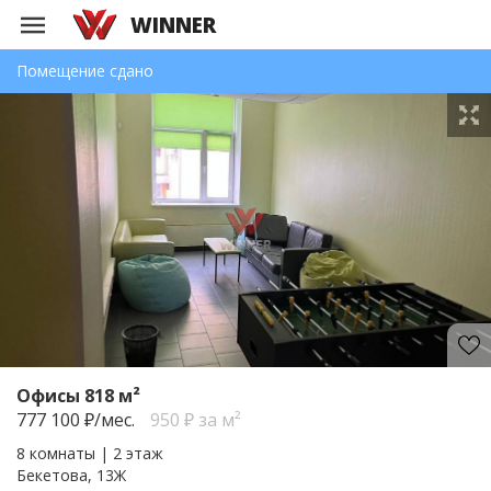
WINNER
Помещение сдано
Офисы 818 м²
777 100
₽/мес.
950 ₽ за м²
8 комнаты | 2 этаж
Бекетова, 13Ж