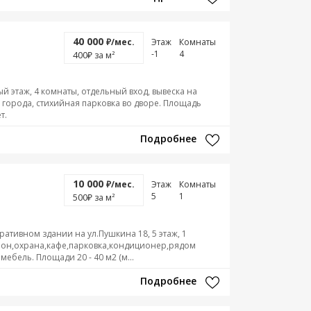
40 000
₽/мес.
Этаж
Комнаты
-1
4
400
₽ за м²
й этаж, 4 комнаты, отдельный вход, вывеска на
р города, стихийная парковка во дворе. Площадь
т.
Подробнее
10 000
₽/мес.
Этаж
Комнаты
5
1
500
₽ за м²
тивном здании на ул.Пушкина 18, 5 этаж, 1
фон,охрана,кафе,парковка,кондиционер,рядом
ебель. Площади 20 - 40 м2 (м...
Подробнее