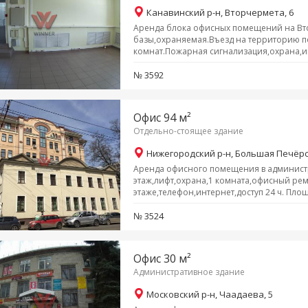
Канавинский р-н, Вторчермета, 6
Аренда блока офисных помещений на Вт
базы,охраняемая.Въезд на территорию по
комнат.Пожарная сигнализация,охрана,ин
№ 3592
Офис 94 м²
Отдельно-стоящее здание
Нижегородский р-н, Большая Печёрс
Аренда офисного помещения в админист
этаж,лифт,охрана,1 комната,офисный рем
этаже,телефон,интернет,доступ 24 ч. Площа
№ 3524
Офис 30 м²
Административное здание
Московский р-н, Чаадаева, 5