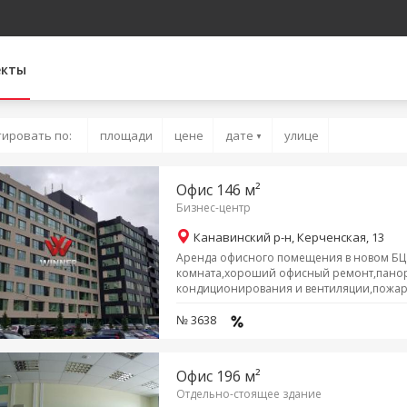
екты
ировать по:
площади
цене
дате
улице
▼
Офис 146 м²
Бизнес-центр
Канавинский р-н, Керченская, 13
Аренда офисного помещения в новом БЦ 
комната,хороший офисный ремонт,панор
кондиционирования и вентиляции,пожарна
№ 3638
Офис 196 м²
Отдельно-стоящее здание