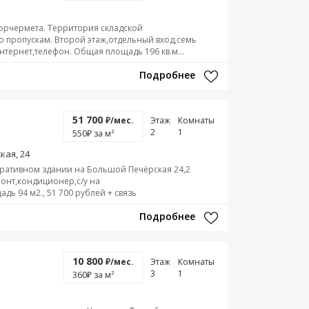
орчермета. Территория складской
 пропускам. Второй этаж,отдельный вход,семь
тернет,телефон. Общая площадь 196 кв.м...
Подробнее
51 700
₽/мес.
Этаж
Комнаты
2
1
550
₽ за м²
кая, 24
ративном здании на Большой Печёрская 24,2
онт,кондиционер,с/у на
дь 94 м2., 51 700 рублей + связь
Подробнее
10 800
₽/мес.
Этаж
Комнаты
3
1
360
₽ за м²