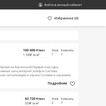
Войти в личный кабинет
Избранное
(
0
)
160 600
₽/мес.
Этаж
Комнаты
1
1
1 100
₽ за м²
Время на Керченской.Первый этаж,одна
амные окна,интернет,телефон.Система
я сигнализация и охрана.Гостевая и охраняем...
Подробнее
62 720
₽/мес.
Этаж
Комнаты
2
7
320
₽ за м²