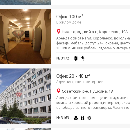
Офис 100 м²
В жилом доме
Нижегородский р-н, Короленко, 19А
Аренда офиса на ул. Короленко, цокольны
фасаде, мебель, доступ 24ч, охрана, цент
100 кв.м. 40.000 рублей, отдельно интерне
№ 3172
Офис 20 - 40 м²
Административное здание
Советский р-н, Пушкина, 18
Аренда офисного помещения в администра
комната,хороший ремонт,интернет,теле
ост.общественного транспорта. Частично м
№ 3163