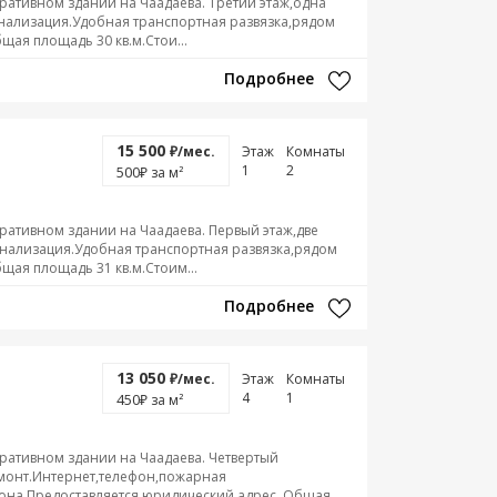
ативном здании на Чаадаева. Третий этаж,одна
нализация.Удобная транспортная развязка,рядом
ая площадь 30 кв.м.Стои...
Подробнее
15 500
₽/мес.
Этаж
Комнаты
1
2
500
₽ за м²
ативном здании на Чаадаева. Первый этаж,две
нализация.Удобная транспортная развязка,рядом
щая площадь 31 кв.м.Стоим...
Подробнее
13 050
₽/мес.
Этаж
Комнаты
4
1
450
₽ за м²
ативном здании на Чаадаева. Четвертый
монт.Интернет,телефон,пожарная
зона.Предоставляется юридический адрес. Общая