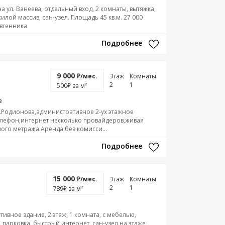
 ул. Ванеева, отдельный вход, 2 комнаты, вытяжка,
жилой массив, сан-узел. Площадь 45 кв.м. 27 000
свтенника
Подробнее
9 000
₽/мес.
Этаж
Комнаты
2
1
500
₽ за м²
в
.Родионова,административное 2-ух этажное
елефон,интернет несколько провайдеров,живая
ого метража.Аренда без комисси...
Подробнее
15 000
₽/мес.
Этаж
Комнаты
2
1
789
₽ за м²
ивное здание, 2 этаж, 1 комната, с мебелью,
, парковка, быстрый интернет, сан-узел на этаже,