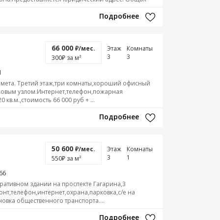
Подробнее
66 000
₽/мес.
Этаж
Комнаты
3
3
300
₽ за м²
И
мета. Третий этаж,три комнаты,хороший офисный
совым узлом.Интернет,телефон,пожарная
кв.м.,стоимость 66 000 руб + ...
Подробнее
50 600
₽/мес.
Этаж
Комнаты
3
1
550
₽ за м²
66
ативном здании на проспекте Гагарина,3
нт,телефон,интернет,охрана,парковка,с/e на
новка общественного транспорта....
Подробнее