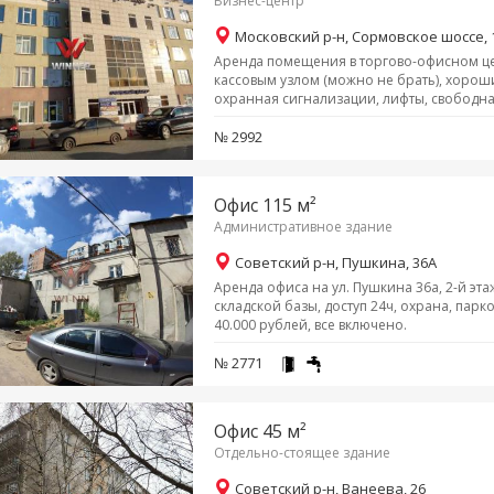
Бизнес-центр
Московский р-н, Сормовское шоссе, 
Аренда помещения в торгово-офисном цен
кассовым узлом (можно не брать), хоро
охранная сигнализации, лифты, свободная
№ 2992
Офис 115 м²
Административное здание
Советский р-н, Пушкина, 36А
Аренда офиса на ул. Пушкина 36а, 2-й эта
складской базы, доступ 24ч, охрана, парко
40.000 рублей, все включено.
№ 2771
Офис 45 м²
Отдельно-стоящее здание
Советский р-н, Ванеева, 26