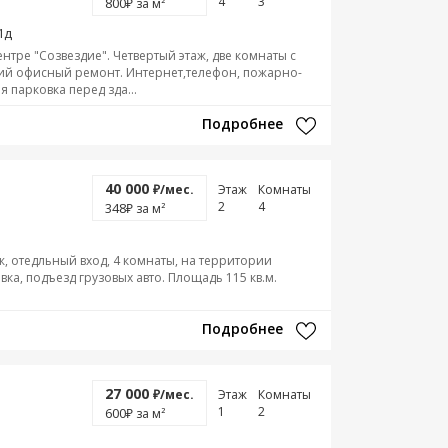
4
3
800
₽ за м²
1д
тре "Созвездие". Четвертый этаж, две комнаты с
ший офисный ремонт. Интернет,телефон, пожарно-
 парковка перед зда...
Подробнее
40 000
₽/мес.
Этаж
Комнаты
2
4
348
₽ за м²
ж, отедльный вход, 4 комнаты, на территории
вка, подъезд грузовых авто. Площадь 115 кв.м.
Подробнее
27 000
₽/мес.
Этаж
Комнаты
1
2
600
₽ за м²