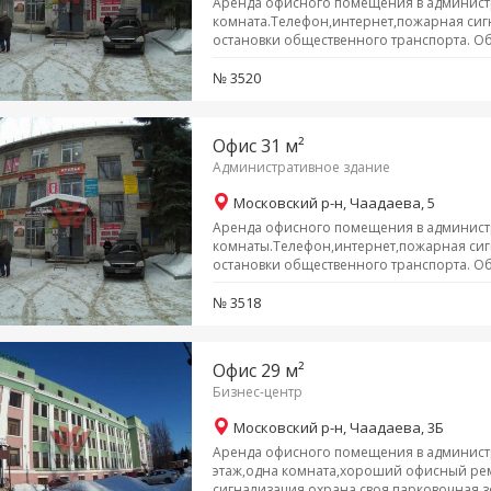
Аренда офисного помещения в администр
комната.Телефон,интернет,пожарная сиг
остановки общественного транспорта. Общ
№ 3520
Офис 31 м²
Административное здание
Московский р-н, Чаадаева, 5
Аренда офисного помещения в администр
комнаты.Телефон,интернет,пожарная сиг
остановки общественного транспорта. Об
№ 3518
Офис 29 м²
Бизнес-центр
Московский р-н, Чаадаева, 3Б
Аренда офисного помещения в администр
этаж,одна комната,хороший офисный ре
сигнализация,охрана,своя парковочная 