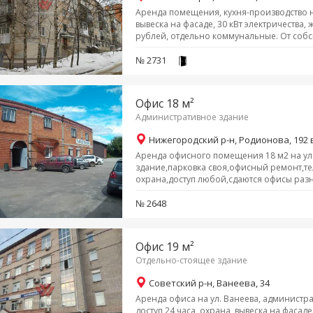
Аренда помещения, кухня-производство на
вывеска на фасаде, 30 кВт электричества, 
рублей, отдельно коммунальные. От соб
№ 2731
Офис 18 м²
Административное здание
Нижегородский р-н, Родионова, 192 
Аренда офисного помещения 18 м2 на ул
здание,парковка своя,офисный ремонт,т
охрана,доступ любой,сдаются офисы разн
№ 2648
Офис 19 м²
Отдельно-стоящее здание
Советский р-н, Ванеева, 34
Аренда офиса на ул. Ванеева, администрат
доступ 24 часа, охрана, вывеска на фасаде