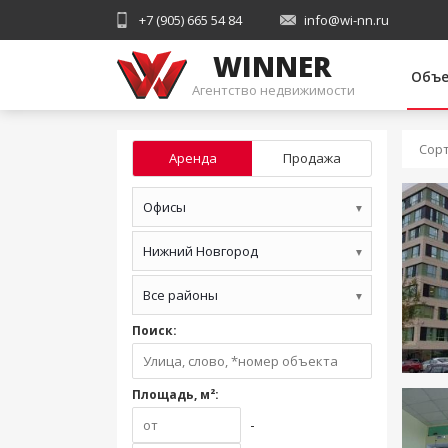
+7 (905) 665 54 84
info@wi-nn.ru
WINNER
Объ
Агентство недвижимости
Сорт
Аренда
Продажа
Офисы
▼
Нижний Новгород
▼
Все районы
▼
Поиск:
Площадь, м²:
-