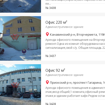
пл...
№ 3438
Офис 220 м²
Административное здание
Канавинский р-н, Вторчермета, 119
Аренда офисного помещения на Вторчер
ремонт.Одна из комнат оборудована кас
сигнализация,свой с/у. Общая площадь 220 
№ 3437
Офис 92 м²
Административное здание
Приокский р-н, проспект Гагарина, 1
Аренда офисного помещения в администр
этаж,вход общий,1 комната,офисный ремо
этаже,в здании работает кафе.Рядом оста
№ 3428