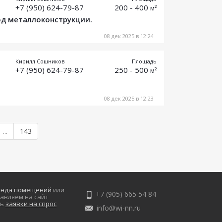
+7 (950) 624-79-87
200 - 400
м²
од металлоконструкции.
08 дек 2025 в 12:24
Кирилл Сошников
Площадь
+7 (950) 624-79-87
250 - 500
м²
08 дек 2025 в 12:23
...
143
енда помещений
или
+7 (905) 665 54 84
авляем на сайт
ть
заявки на спрос
info@wi-nn.ru