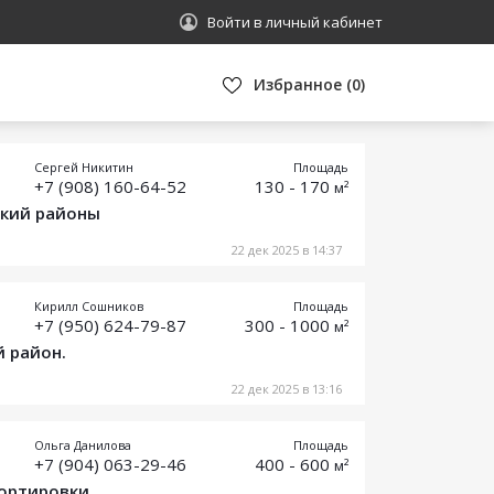
Войти в личный кабинет
Избранное
(
0
)
Сергей Никитин
Площадь
+7 (908) 160-64-52
130 - 170
м²
ский районы
22 дек 2025 в 14:37
Кирилл Сошников
Площадь
+7 (950) 624-79-87
300 - 1000
м²
й район.
22 дек 2025 в 13:16
Ольга Данилова
Площадь
+7 (904) 063-29-46
400 - 600
м²
сортировки