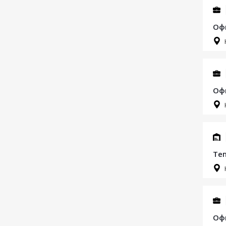
Офи
Офи
Теп
Офи