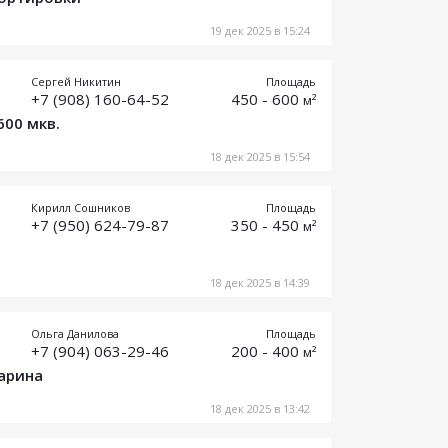
19 дек 2025 в 15:24
Сергей Никитин
Площадь
+7 (908) 160-64-52
450 - 600
м²
600 мкв.
18 дек 2025 в 15:54
Кирилл Сошников
Площадь
+7 (950) 624-79-87
350 - 450
м²
18 дек 2025 в 14:39
Ольга Данилова
Площадь
+7 (904) 063-29-46
200 - 400
м²
Ларина
18 дек 2025 в 13:42