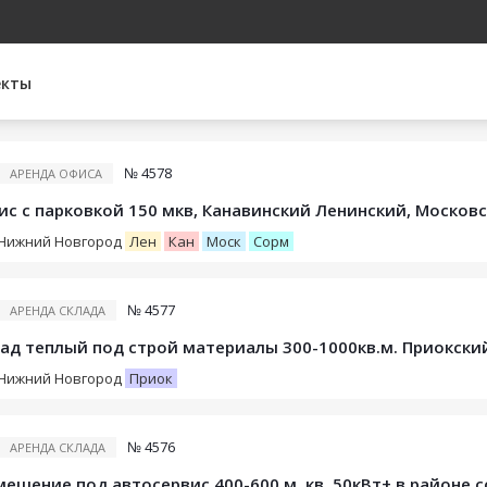
екты
№ 4578
АРЕНДА ОФИСА
с с парковкой 150 мкв, Канавинский Ленинский, Москов
Нижний Новгород
Лен
Кан
Моск
Сорм
№ 4577
АРЕНДА СКЛАДА
ад теплый под строй материалы 300-1000кв.м. Приокски
Нижний Новгород
Приок
№ 4576
АРЕНДА СКЛАДА
ещение под автосервис 400-600 м. кв. 50кВт+ в районе 