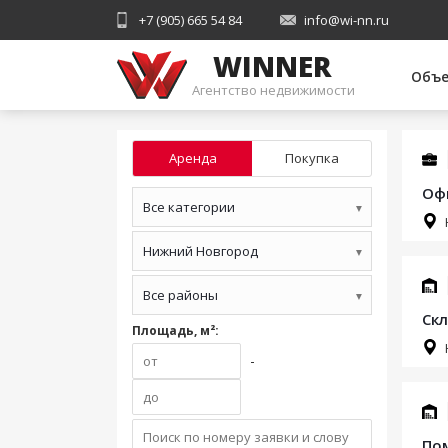
+7 (905) 665 54 84
info@wi-nn.ru
WINNER
Объ
Агентство недвижимости
Аренда
Покупка
Офи
Все категории
▼
Нижний Новгород
▼
Все районы
▼
Скл
Площадь, м²:
-
Пом