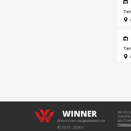
Теп
Теп
WINNER
Wi-nn.
покупк
досто
Агентство недвижимости
помещ
© 2013 - 2026 г.