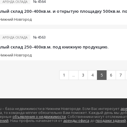
№ 4564
АРЕНДА СКЛАДА
лый склад 200-400кв.м. и открытую площадку 500кв.м. п
Нижний Новгород
№ 4563
АРЕНДА СКЛАДА
лый склад 250-400кв.м. под книжную продукцию.
Нижний Новгород
1
...
3
4
5
6
7
ru – база недвижимости в Нижнем Новгороде. Если Вас интересует
ар
а, то команда winner обязательно Вам поможет. Каждый день мы доб
верные
объявления о недвижимости
. Собственники могут отслежива
ений
. Наш профиль начинается от
аренды офиса
до
продажи зданий
.