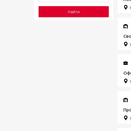
Найти
Сво
Офи
Про